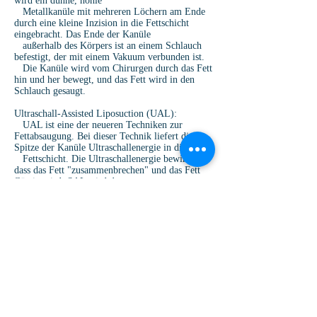
wird ein dünne, hohle
Metallkanüle mit mehreren Löchern am Ende
durch eine kleine Inzision in die Fettschicht
eingebracht. Das Ende der Kanüle
außerhalb des Körpers ist an einem Schlauch
befestigt, der mit einem Vakuum verbunden ist.
Die Kanüle wird vom Chirurgen durch das Fett
hin und her bewegt, und das Fett wird in den
Schlauch gesaugt.
Ultraschall-Assisted Liposuction (UAL):
UAL ist eine der neueren Techniken zur
Fettabsaugung. Bei dieser Technik liefert die
Spitze der Kanüle Ultraschallenergie in die
Fettschicht. Die Ultraschallenergie bewirkt,
dass das Fett "zusammenbrechen" und das Fett
flüssig wird. SAL wird dann
verwendet, um das verflüssigte Fett zu
entfernen und den Bereich weiter zu konturieren.
Diese leistungsstarke Technik
ermöglicht dem Chirurgen, schwierige
Bereiche, insbesondere die männliche Brust, das
Oberbauch und den oberen Rücken,
leichter zu formen.
Power-Assisted Liposuction (PAL):
PAL ist die neueste Liposuktionstechnik, die
die SAL-Technik mit einem motorisierten