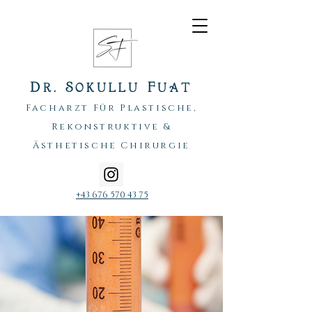
D
. S
F
R
OKULLU
UAT
Facharzt Für Plastische,
Rekonstruktive &
Ästhetische Chirurgie
+43 676 570 43 75