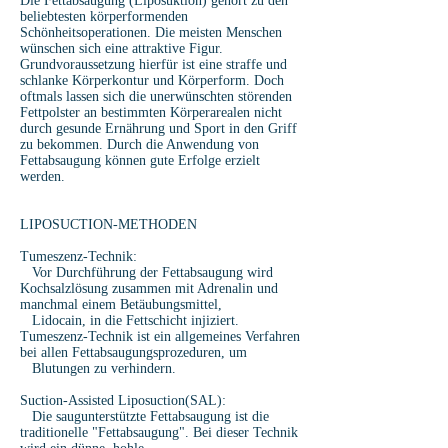
Die Fettabsaugung (Liposuktion) gehört zu den
beliebtesten körperformenden
Schönheitsoperationen. Die meisten Menschen
wünschen sich eine attraktive Figur.
Grundvoraussetzung hierfür ist eine straffe und
schlanke Körperkontur und Körperform. Doch
oftmals lassen sich die unerwünschten störenden
Fettpolster an bestimmten Körperarealen nicht
durch gesunde Ernährung und Sport in den Griff
zu bekommen. Durch die Anwendung von
Fettabsaugung können gute Erfolge erzielt
werden.
LIPOSUCTION-METHODEN
Tumeszenz-Technik:
Vor Durchführung der Fettabsaugung wird
Kochsalzlösung zusammen mit Adrenalin und
manchmal einem Betäubungsmittel,
Lidocain, in die Fettschicht injiziert.
Tumeszenz-Technik ist ein allgemeines Verfahren
bei allen Fettabsaugungsprozeduren, um
Blutungen zu verhindern.
Suction-Assisted Liposuction(SAL):
Die saugunterstützte Fettabsaugung ist die
traditionelle "Fettabsaugung". Bei dieser Technik